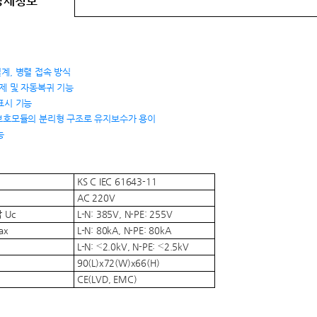
상세정보
계, 병렬 접속 방식
제 및 자동복귀 기능
표시 기능
-in 보호모듈의 분리형 구조로 유지보수가 용이
능
KS C IEC 61643-11
AC 220V
 Uc
L-N: 385V, N-PE: 255V
ax
L-N: 80kA, N-PE: 80kA
L-N: ≤2.0kV, N-PE: ≤2.5kV
90(L)x72(W)x66(H)
CE(LVD, EMC)