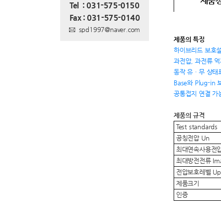
제품
Tel : 031-575-0150
Fax : 031-575-0140
spd1997@naver.com
제품의 특징
하이브리드 보호설
과전압, 과전류 억
동작 유ㆍ무 상태
Base와 Plug
공통접지 연결 가
제품의 규격
Test standards
공칭전압 Un
최대연속사용전압
최대방전전류 Im
전압보호레벨 Up
제품크기
인증