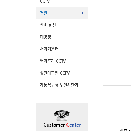
CCTV
전원
신호·통신
태양광
서지카운터
써지프리 CCTV
성진테크윈 CCTV
자동복구형 누전차단기
Customer
C
enter